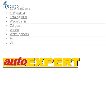
aE
11.5.2022
Strona główna
E-Wydania
Katalog firm
Wydarzenia
Zdjęcia
Wideo
White papers