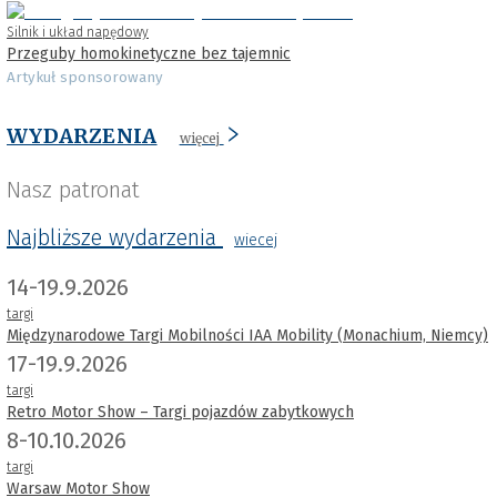
Silnik i układ napędowy
Przeguby homokinetyczne bez tajemnic
Artykuł sponsorowany
WYDARZENIA
więcej
Nasz patronat
Najbliższe wydarzenia
wiecej
14-19.9.2026
targi
Międzynarodowe Targi Mobilności IAA Mobility (Monachium, Niemcy)
17-19.9.2026
targi
Retro Motor Show – Targi pojazdów zabytkowych
8-10.10.2026
targi
Warsaw Motor Show