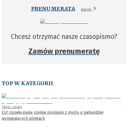
PRENUMERATA
więcej
Chcesz otrzymać nasze czasopismo?
Zamów prenumeratę
TOP W KATEGORII
Oleje i smary
ELF rozwija gamę olejów premium z myślą o najbardziej
wymagających silnikach