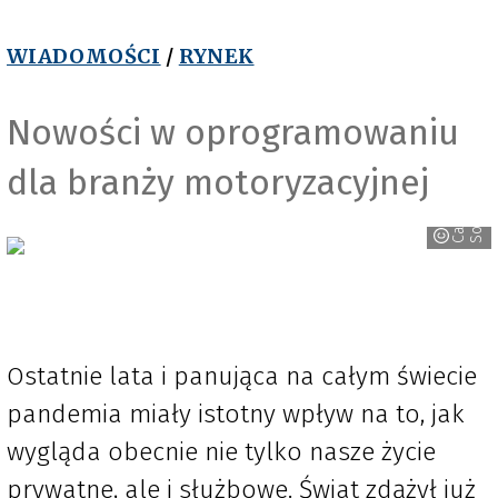
WIADOMOŚCI
/
RYNEK
Nowości w oprogramowaniu
dla branży motoryzacyjnej
C
a
i
o
S
o
f
r
t
Ostatnie lata i panująca na całym świecie
pandemia miały istotny wpływ na to, jak
wygląda obecnie nie tylko nasze życie
prywatne, ale i służbowe. Świat zdążył już