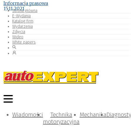
Informacja prasowa
15.11.2021
Strona główna
E-Wydania
Katalog firm
Wydarzenia
Zdjęcia
Wideo
White papers
Wiadomości
Technika
Mechanika
Diagnost
motoryzacyjna