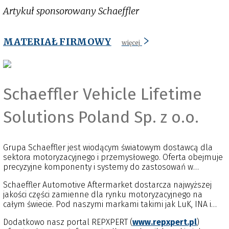
Artykuł sponsorowany Schaeffler
MATERIAŁ FIRMOWY
więcej
Schaeffler Vehicle Lifetime
Solutions Poland Sp. z o.o.
Grupa Schaeffler jest wiodącym światowym dostawcą dla
sektora motoryzacyjnego i przemysłowego. Oferta obejmuje
precyzyjne komponenty i systemy do zastosowań w
silnikach, przekładniach i podwoziach, a także rozwiązania w
Schaeffler Automotive Aftermarket dostarcza najwyższej
zakresie łożysk tocznych i ślizgowych do wielu zastosowań
jakości części zamienne dla rynku motoryzacyjnego na
przemysłowych.
całym świecie. Pod naszymi markami takimi jak LuK, INA i
FAG oferujemy sprzęgła i systemy wysprzęglania, elementy
Dodatkowo nasz portal REPXPERT (
www.repxpert.pl
)
silnika i przeniesienia napędu oraz elementy zawieszenia.