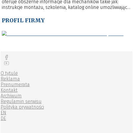
oferuje obszerne informacje dla mechaników takie jak:
Wszystkie części są optymalnie dopasowane oraz
instrukcje montażu, szkolenia, katalog online umożliwiający
umożliwiają szybką i profesjonalną naprawę.
poprawny dobór części oraz informacje o narzędziach
specjalnych. Aktualny harmonogram szkoleń i zapisy
PROFIL FIRMY
dostępne są na stronie:
https://szkolenia.repxpert.pl/s01/kursy/grupy/
.
O tytule
Reklama
Prenumerata
Kontakt
Archiwum
Regulamin serwisu
Polityka prywatności
EN
DE