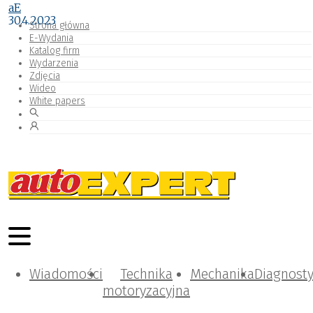
aE
30.4.2023
Strona główna
E-Wydania
Katalog firm
Wydarzenia
Zdjęcia
Wideo
White papers
Wiadomości
Technika
Mechanika
Diagnost
motoryzacyjna