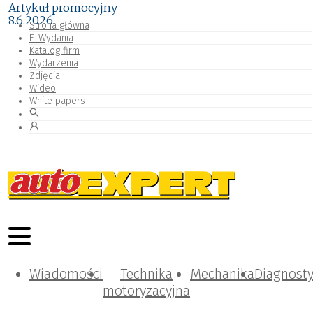
Artykuł promocyjny
8.6.2026
Strona główna
E-Wydania
Katalog firm
Wydarzenia
Zdjęcia
Wideo
White papers
Wiadomości
Technika
Mechanika
Diagnost
motoryzacyjna