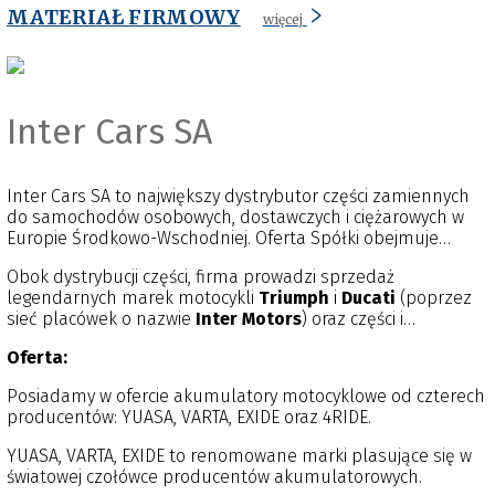
MATERIAŁ FIRMOWY
więcej
Inter Cars SA
Inter Cars SA to największy dystrybutor części zamiennych
do samochodów osobowych, dostawczych i ciężarowych w
Europie Środkowo-Wschodniej. Oferta Spółki obejmuje
również wyposażenie warsztatowe, w szczególności
Obok dystrybucji części, firma prowadzi sprzedaż
urządzenia do obsługi i naprawy samochodów oraz części
legendarnych marek motocykli
Triumph
i
Ducati
(poprzez
do motocykli i tuningu. Inter Cars oferuje najszerszy
sieć placówek o nazwie
Inter Motors
) oraz części i
asortyment części samochodowych w Europie Wschodniej.
akcesoriów do innych motocykli. Inter Cars SA jest także
Posiada w swojej ofercie zarówno towar najwyższej jakości od
Oferta:
właścicielem dwóch spółek produkcyjnych:
Lauber
Sp. z o.o.
powszechnie znanych i renomowanych dostawców na tzw.
zajmującej się regeneracją części samochodowych oraz
pierwszy montaż do produkcji samochodów jak też znacznie
Posiadamy w ofercie akumulatory motocyklowe od czterech
Feber
Sp. z o.o. produkującej przyczepy i naczepy. Dbając o
tańszy lecz dobry jakościowo asortyment, pochodzący od
producentów: YUASA, VARTA, EXIDE oraz 4RIDE.
najwyższą jakość obsługi w warsztatach naszych klientów,
mniej znanych producentów.
oferujemy szeroki wachlarz szkoleń dla mechaników i
YUASA, VARTA, EXIDE to renomowane marki plasujące się w
właścicieli firm.
Od maja 2004 r. spółka jest notowana na Giełdzie Papierów
światowej czołówce producentów akumulatorowych.
Wartościowych w Warszawie. W lipcu 2007 r. spółka