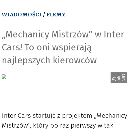
WIADOMOŚCI
/
FIRMY
„Mechanicy Mistrzów” w Inter
Cars! To oni wspierają
najlepszych kierowców
I
n
t
e
r
C
a
r
s
Inter Cars startuje z projektem „Mechanicy
Mistrzów”, który po raz pierwszy w tak