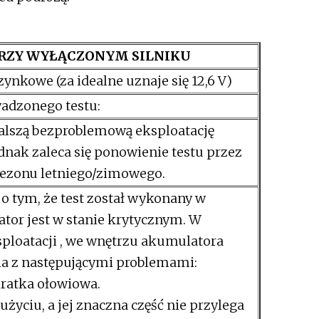
RZY WYŁĄCZONYM SILNIKU
zynkowe (za idealne uznaje się 12,6 V)
adzonego testu:
lszą bezproblemową eksploatację
dnak zaleca się ponowienie testu przez
sezonu letniego/zimowego.
 tym, że test został wykonany w
or jest w stanie krytycznym. W
sploatacji , we wnętrzu akumulatora
a z następującymi problemami:
ratka ołowiowa.
yciu, a jej znaczna część nie przylega