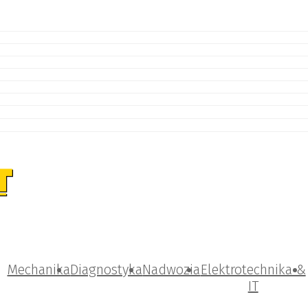
Mechanika
Diagnostyka
Nadwozia
Elektrotechnika &
IT