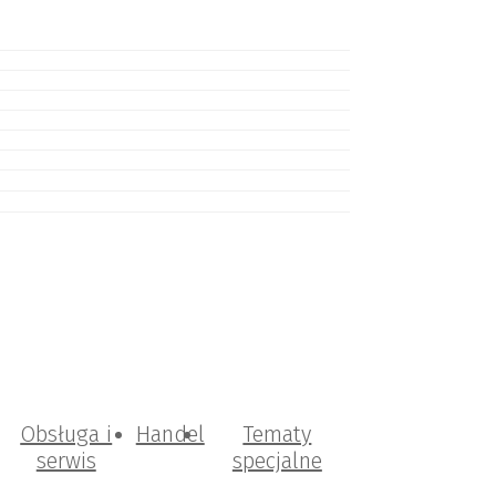
Obsługa i
Handel
Tematy
serwis
specjalne