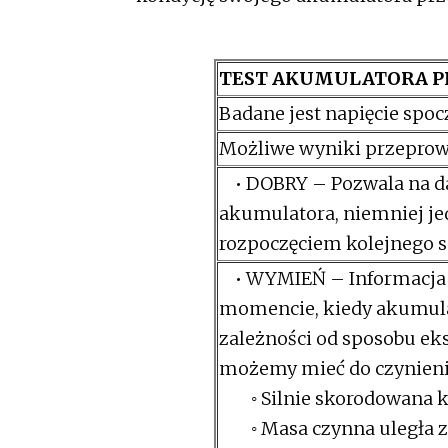
TEST AKUMULATORA P
Badane jest napięcie spoc
Możliwe wyniki przeprow
• DOBRY – Pozwala na da
akumulatora, niemniej je
rozpoczęciem kolejnego 
• WYMIEŃ – Informacja o
momencie, kiedy akumulat
zależności od sposobu ek
możemy mieć do czynieni
◦ Silnie skorodowana k
◦ Masa czynna uległa zuż