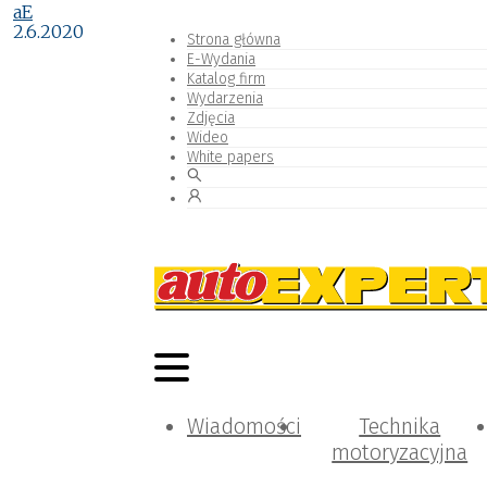
aE
2.6.2020
Strona główna
E-Wydania
Katalog firm
Wydarzenia
Zdjęcia
Wideo
White papers
Wiadomości
Technika
motoryzacyjna