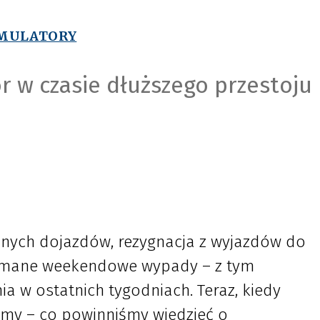
MULATORY
r w czasie dłuższego przestoju
nych dojazdów, rezygnacja z wyjazdów do
zymane weekendowe wypady – z tym
a w ostatnich tygodniach. Teraz, kiedy
my – co powinniśmy wiedzieć o