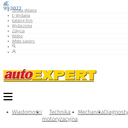
aE
9.9.2022
Strona główna
E-Wydania
Katalog firm
Wydarzenia
Zdjęcia
Wideo
White papers
Wiadomości
Technika
Mechanika
Diagnost
motoryzacyjna