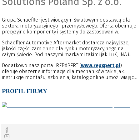
Solutions Poland Sp. z o.o.
Grupa Schaeffler jest wiodącym światowym dostawcą dla
sektora motoryzacyjnego i przemysłowego. Oferta obejmuje
precyzyjne komponenty i systemy do zastosowań w
silnikach, przekładniach i podwoziach, a także rozwiązania w
Schaeffler Automotive Aftermarket dostarcza najwyższej
zakresie łożysk tocznych i ślizgowych do wielu zastosowań
jakości części zamienne dla rynku motoryzacyjnego na
przemysłowych.
całym świecie. Pod naszymi markami takimi jak LuK, INA i
FAG oferujemy sprzęgła i systemy wysprzęglania, elementy
Dodatkowo nasz portal REPXPERT (
www.repxpert.pl
)
silnika i przeniesienia napędu oraz elementy zawieszenia.
oferuje obszerne informacje dla mechaników takie jak:
Wszystkie części są optymalnie dopasowane oraz
instrukcje montażu, szkolenia, katalog online umożliwiający
umożliwiają szybką i profesjonalną naprawę.
poprawny dobór części oraz informacje o narzędziach
specjalnych. Aktualny harmonogram szkoleń i zapisy
PROFIL FIRMY
dostępne są na stronie:
https://szkolenia.repxpert.pl/s01/kursy/grupy/
.