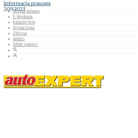
Informacja prasowa
20.9.2023
Strona główna
E-Wydania
Katalog firm
Wydarzenia
Zdjęcia
Wideo
White papers