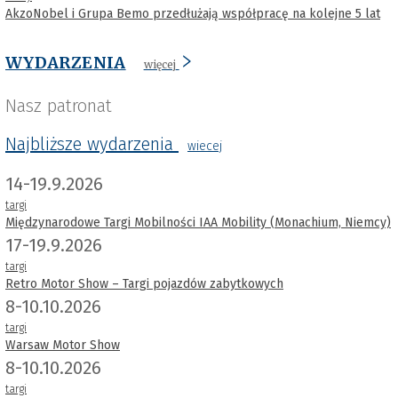
AkzoNobel i Grupa Bemo przedłużają współpracę na kolejne 5 lat
WYDARZENIA
więcej
Nasz patronat
Najbliższe wydarzenia
wiecej
14-19.9.2026
targi
Międzynarodowe Targi Mobilności IAA Mobility (Monachium, Niemcy)
17-19.9.2026
targi
Retro Motor Show – Targi pojazdów zabytkowych
8-10.10.2026
targi
Warsaw Motor Show
8-10.10.2026
targi