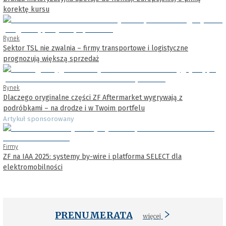
korektę kursu
Rynek
Sektor TSL nie zwalnia – firmy transportowe i logistyczne
prognozują większą sprzedaż
Rynek
Dlaczego oryginalne części ZF Aftermarket wygrywają z
podróbkami – na drodze i w Twoim portfelu
Artykuł sponsorowany
Firmy
ZF na IAA 2025: systemy by-wire i platforma SELECT dla
elektromobilności
PRENUMERATA
więcej