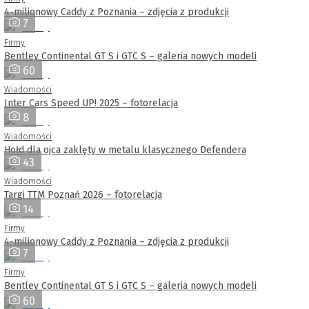
4-milionowy Caddy z Poznania – zdjęcia z produkcji
7
Firmy
Bentley Continental GT S i GTC S – galeria nowych modeli
60
Wiadomości
Inter Cars Speed UP! 2025 – fotorelacja
8
Wiadomości
Hołd dla ojca zaklęty w metalu klasycznego Defendera
43
Wiadomości
Targi TTM Poznań 2026 – fotorelacja
14
Firmy
4-milionowy Caddy z Poznania – zdjęcia z produkcji
7
Firmy
Bentley Continental GT S i GTC S – galeria nowych modeli
60