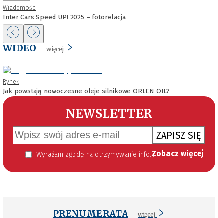
Wiadomości
Inter Cars Speed UP! 2025 – fotorelacja
WIDEO
więcej
Rynek
Jak powstają nowoczesne oleje silnikowe ORLEN OIL?
NEWSLETTER
ZAPISZ SIĘ
Zobacz więcej
Wyrażam zgodę na otrzymywanie informacji handlowej kierowanej do mnie za pomocą środków komunikacji elektronicznej w szczególności poczty elektronicznej zgodnie z przepisem art. 10 ust 2 ustawy z dnia 18 lipca 2002 roku o świadczeniu usług drogą elektroniczną (Dz. U. 144 z 2002 r. poz. 1204). Zgoda jest dobrowolna, jednak jej wyrażenie jest konieczne, aby otrzymywać newsletter.
PRENUMERATA
więcej