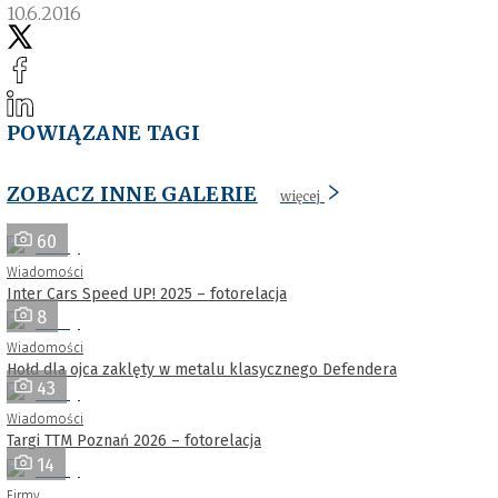
10.6.2016
POWIĄZANE TAGI
ZOBACZ INNE GALERIE
więcej
60
Wiadomości
Inter Cars Speed UP! 2025 – fotorelacja
8
Wiadomości
Hołd dla ojca zaklęty w metalu klasycznego Defendera
43
Wiadomości
Targi TTM Poznań 2026 – fotorelacja
14
Firmy