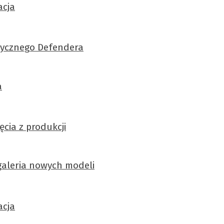
acja
asycznego Defendera
a
cia z produkcji
 galeria nowych modeli
acja