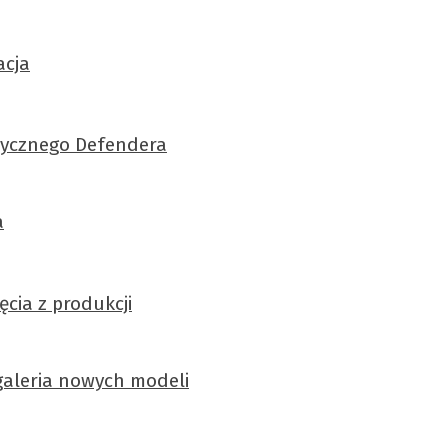
acja
asycznego Defendera
a
cia z produkcji
 galeria nowych modeli