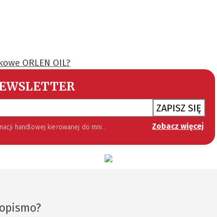
ikowe ORLEN OIL?
EWSLETTER
ZAPISZ SIĘ
Zobacz więcej
 lipca 2002 roku o świadczeniu usług drogą elektroniczną (Dz. U. 144 z 2002 r. poz. 1204). Zgoda jest dobrowolna, jednak jej wyrażenie jest konieczne, aby otrzymywać newsletter.
sopismo?