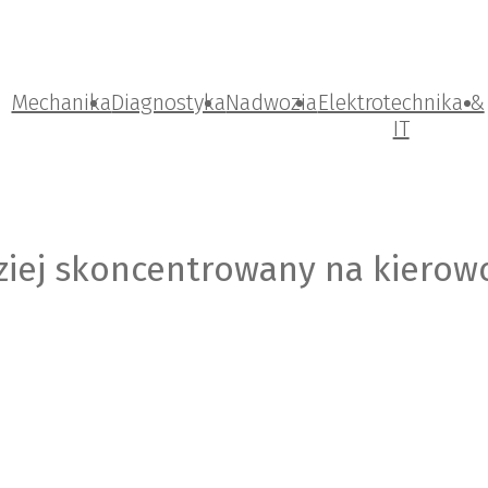
Mechanika
Diagnostyka
Nadwozia
Elektrotechnika &
IT
ziej skoncentrowany na kierowc