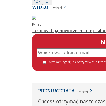
WIDEO
więcej
Rynek
Jak powstają nowoczesne oleje siln
N
Wyrażam zgodę na otrzymywanie informacji handlowej kierowanej do mnie za pomocą środków komunikacji elektronicznej w szczególności poczty elektronicznej zgodnie z przepisem art. 10 ust 2 ustawy z dnia 18
PRENUMERATA
więcej
Chcesz otrzymać nasze cza