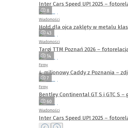
Inter Cars Speed UP! 2025 – fotorel
8
Wiadomości
Hołd dla ojca zaklęty w metalu kl
43
Wiadomości
Targi TTM Poznań 2026 – fotorelacj
14
Firmy
4-milionowy Caddy z Poznania – zdję
7
Firmy
Bentley Continental GT S i GTC S –
60
Wiadomości
Inter Cars Speed UP! 2025 – fotorel