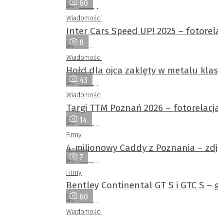
60
Wiadomości
Inter Cars Speed UP! 2025 – fotorel
8
Wiadomości
Hołd dla ojca zaklęty w metalu kl
43
Wiadomości
Targi TTM Poznań 2026 – fotorelacj
14
Firmy
4-milionowy Caddy z Poznania – zdję
7
Firmy
Bentley Continental GT S i GTC S –
60
Wiadomości