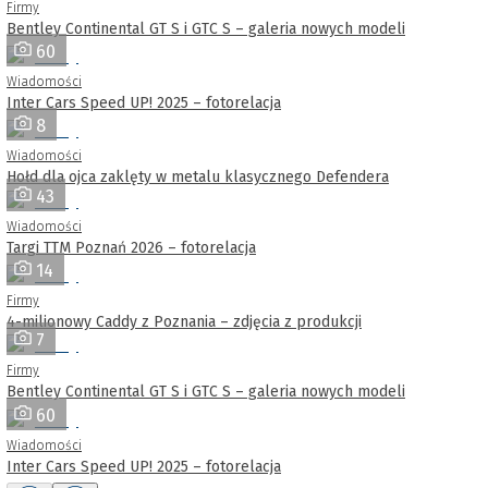
Firmy
Bentley Continental GT S i GTC S – galeria nowych modeli
60
Wiadomości
Inter Cars Speed UP! 2025 – fotorelacja
8
Wiadomości
Hołd dla ojca zaklęty w metalu klasycznego Defendera
43
Wiadomości
Targi TTM Poznań 2026 – fotorelacja
14
Firmy
4-milionowy Caddy z Poznania – zdjęcia z produkcji
7
Firmy
Bentley Continental GT S i GTC S – galeria nowych modeli
60
Wiadomości
Inter Cars Speed UP! 2025 – fotorelacja