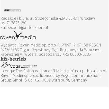
Redakcje i biura: ul. Strzegomska 42AB 53-611 Wrocław
tel. 71 7823 180
autoexpert@autoexpert.pl
Wydawca: Raven Media sp. z o.o. NIP 897-17-67-168 REGON
021366963 Organ Rejestrowy: Sąd Rejonowy dla Wrocławia
Fabrycznej VI Wydział Gospodarczy KRS 0000370285
Licencja: The Polish edition of "kfz-betrieb" is a publication of
Raven Media sp. z o.o. licensed by Vogel Communications
Group GmbH & Co. KG, 97082 Wurzburg/Germany.