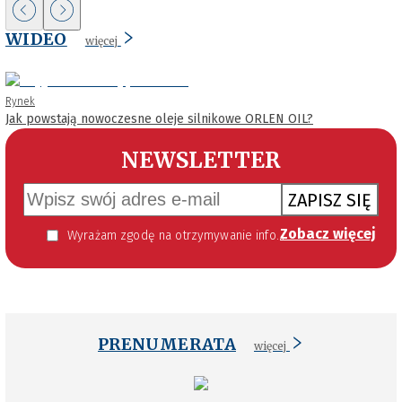
WIDEO
więcej
Rynek
Jak powstają nowoczesne oleje silnikowe ORLEN OIL?
NEWSLETTER
ZAPISZ SIĘ
Zobacz więcej
Wyrażam zgodę na otrzymywanie informacji handlowej kierowanej do mnie za pomocą środków komunikacji elektronicznej w szczególności poczty elektronicznej zgodnie z przepisem art. 10 ust 2 ustawy z dnia 18 lipca 2002 roku o świadczeniu usług drogą elektroniczną (Dz. U. 144 z 2002 r. poz. 1204). Zgoda jest dobrowolna, jednak jej wyrażenie jest konieczne, aby otrzymywać newsletter.
PRENUMERATA
więcej