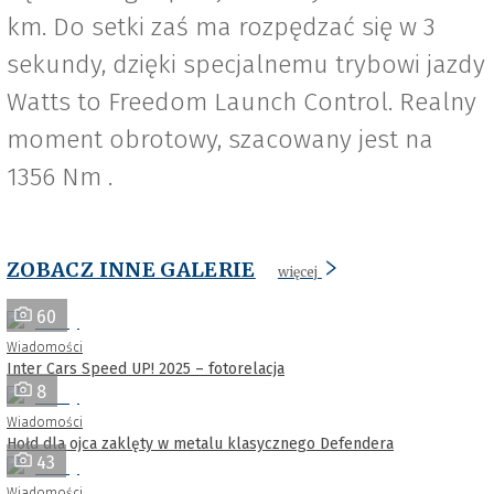
km. Do setki zaś ma rozpędzać się w 3
sekundy, dzięki specjalnemu trybowi jazdy
Watts to Freedom Launch Control. Realny
moment obrotowy, szacowany jest na
1356 Nm .
ZOBACZ INNE GALERIE
więcej
60
Wiadomości
Inter Cars Speed UP! 2025 – fotorelacja
8
Wiadomości
Hołd dla ojca zaklęty w metalu klasycznego Defendera
43
Wiadomości