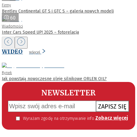
Firmy
Bentley Continental GT S i GTC S – galeria nowych modeli
60
Wiadomości
Inter Cars Speed UP! 2025 – fotorelacja
WIDEO
więcej
Rynek
Jak powstają nowoczesne oleje silnikowe ORLEN OIL?
NEWSLETTER
ZAPISZ SIĘ
Zobacz więcej
Wyrażam zgodę na otrzymywanie informacji handlowej kierowanej do mnie za pomocą środków komunikacji elektronicznej w szczególności poczty elektronicznej zgodnie z przepisem art. 10 ust 2 ustawy z dnia 18 lipca 2002 roku o świadczeniu usług drogą elektroniczną (Dz. U. 144 z 2002 r. poz. 1204). Zgoda jest dobrowolna, jednak jej wyrażenie jest konieczne, aby otrzymywać newsletter.