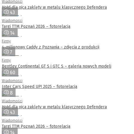
Wiadomości
Hołd dla ojca zaklęty w metalu klasycznego Defendera
43
Wiadomości
Targi TTM Poznań 2026 – fotorelacja
14
Firmy
4-milionowy Caddy z Poznania – zdjęcia z produkcji
7
Firmy
Bentley Continental GT S i GTC S – galeria nowych modeli
60
Wiadomości
Inter Cars Speed UP! 2025 – fotorelacja
8
Wiadomości
Hołd dla ojca zaklęty w metalu klasycznego Defendera
43
Wiadomości
Targi TTM Poznań 2026 – fotorelacja
14