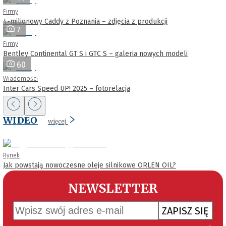
Firmy
4-milionowy Caddy z Poznania – zdjęcia z produkcji
7
Firmy
Bentley Continental GT S i GTC S – galeria nowych modeli
60
Wiadomości
Inter Cars Speed UP! 2025 – fotorelacja
WIDEO
więcej
Rynek
Jak powstają nowoczesne oleje silnikowe ORLEN OIL?
NEWSLETTER
ZAPISZ SIĘ