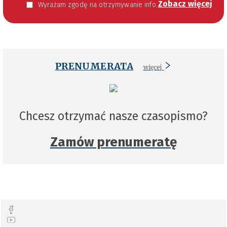
Zobacz więcej
Wyrażam zgodę na otrzymywanie informacji handlowej kierowanej do mnie za pomocą środków komunikacji elektronicznej w szczególności poczty elektronicznej zgodnie z przepisem art. 10 ust 2 ustawy z dnia 18 lipca 2002 roku o świadczeniu usług drogą elektroniczną (Dz. U. 144 z 2002 r. poz. 1204). Zgoda jest dobrowolna, jednak jej wyrażenie jest konieczne, aby otrzymywać newsletter.
PRENUMERATA
więcej
Chcesz otrzymać nasze czasopismo?
Zamów prenumeratę