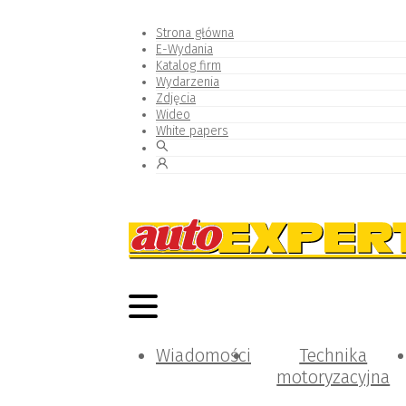
Strona główna
E-Wydania
Katalog firm
Wydarzenia
Zdjęcia
Wideo
White papers
Wiadomości
Technika
motoryzacyjna