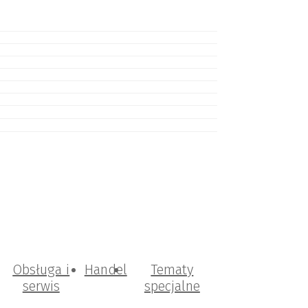
Obsługa i
Handel
Tematy
serwis
specjalne