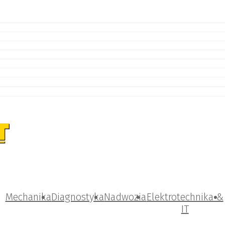
Mechanika
Diagnostyka
Nadwozia
Elektrotechnika &
IT