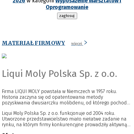
2026
w kategorii
Wyposażenie Warsztatów i
Oprogramowanie
zagłosuj
MATERIAŁ FIRMOWY
więcej
Liqui Moly Polska Sp. z o.o.
Firma LIQUI MOLY powstała w Niemczech w 1957 roku.
Historia zaczyna się od opatentowania metody
pozyskiwania dwusiarczku molibdenu, od którego pochodzi
nazwa przedsiębiorstwa. Opracowany na jego bazie dodatek
Liqui Moly Polska Sp. z o.o. funkcjonuje od 2004 roku.
do olejów silnikowych przyczynił się do szybkiego sukcesu
Utworzone przedstawicielstwo miało niełatwe zadanie na
rynkowego marki LIQUI MOLY. Dodany do oleju
rynku, na którym firmy konkurencyjne prowadziły aktywną
zdecydowanie polepszał jego właściwości smarne, wydłużał
sprzedaż od ponad dekady. Czas pokazał, że ryzyko i
żywotność silnika i chronił go nawet w momencie braku