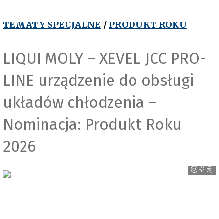
TEMATY SPECJALNE
/
PRODUKT ROKU
LIQUI MOLY – XEVEL JCC PRO-
LINE urządzenie do obsługi
układów chłodzenia –
Nominacja: Produkt Roku
2026
R
a
v
e
n
M
e
d
i
a