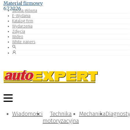
Materiał firmowy
6.7.2026
Strona główna
E-Wydania
Katalog firm
Wydarzenia
Zdjęcia
Wideo
White papers
Wiadomości
Technika
Mechanika
Diagnost
motoryzacyjna