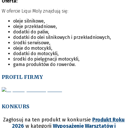
Oferta:
odwaga opłaciły się.
smarowania przez olej. Produkt szybko docenili kierowcy na
całym świecie. Dziś, po blisko 60 latach działalności, nasza
W ofercie Liqui Moly znajdują się:
oferta obejmuje oleje silnikowe i przekładniowe do
pojazdów silnikowych, całą gamę dodatków do oleju, paliwa i
oleje silnikowe,
układów chłodzenia oraz produkty warsztatowe,
oleje przekładniowe,
eksploatacyjne i pielęgnacyjne. Są one dostępne w ponad
dodatki do paliw,
110 krajach na całym świecie.
dodatki do olei silnikowych i przekładniowych,
środki serwisowe,
oleje do motocykli,
dodatki do motocykli,
środki do pielęgnacji motocykli,
gama produktów do rowerów.
PROFIL FIRMY
KONKURS
Zagłosuj na ten produkt w konkursie
Produkt Roku
2026
w kategorii
Wyposażenie Warsztatów i