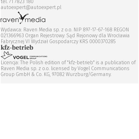
tel. 71 7823 180
autoexpert@autoexpert.pl
Wydawca: Raven Media sp. z o.o. NIP 897-17-67-168 REGON
021366963 Organ Rejestrowy: Sąd Rejonowy dla Wrocławia
Fabrycznej VI Wydział Gospodarczy KRS 0000370285
Licencja: The Polish edition of "kfz-betrieb" is a publication of
Raven Media sp. z o.o. licensed by Vogel Communications
Group GmbH & Co. KG, 97082 Wurzburg/Germany.