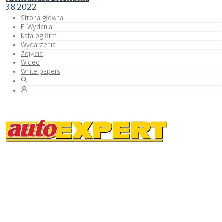
3.8.2022
Strona główna
E-Wydania
Katalog firm
Wydarzenia
Zdjęcia
Wideo
White papers