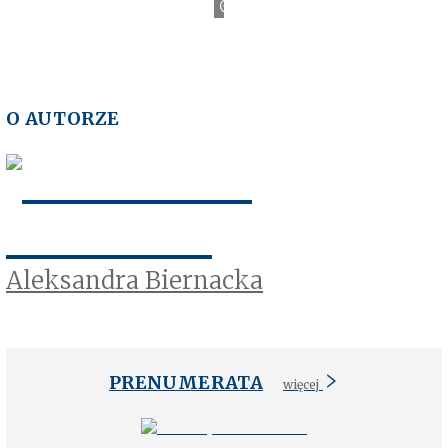
C
N
a
u
t
o
k
e
O AUTORZE
Aleksandra Biernacka
PRENUMERATA
więcej