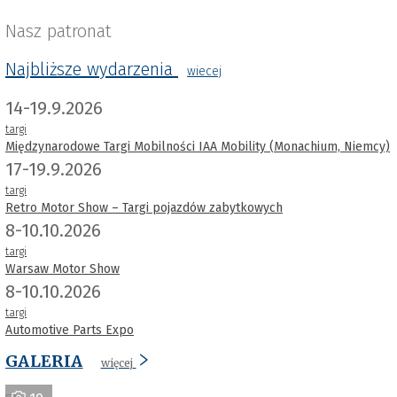
Nasz patronat
Najbliższe wydarzenia
wiecej
14-19.9.2026
targi
Międzynarodowe Targi Mobilności IAA Mobility (Monachium, Niemcy)
17-19.9.2026
targi
Retro Motor Show – Targi pojazdów zabytkowych
8-10.10.2026
targi
Warsaw Motor Show
8-10.10.2026
targi
Automotive Parts Expo
GALERIA
więcej