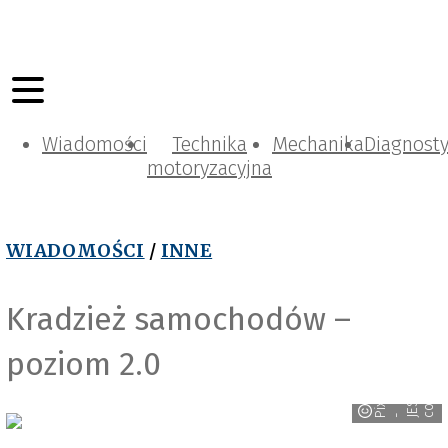
Wiadomości
Technika
Mechanika
Diagnost
motoryzacyjna
WIADOMOŚCI
/
INNE
Kradzież samochodów –
poziom 2.0
-
i
x
b
a
y
E
S
O
O
T
S
o
a
H
m
P
- J
c