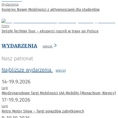
Wydarzenia
Kongres Nowej Mobilności z aktywnościami dla studentów
Firmy
Delphi TechVan Tour – eksperci ruszyli w trasę po Polsce
WYDARZENIA
więcej
Nasz patronat
Najbliższe wydarzenia
wiecej
14-19.9.2026
targi
Międzynarodowe Targi Mobilności IAA Mobility (Monachium, Niemcy)
17-19.9.2026
targi
Retro Motor Show – Targi pojazdów zabytkowych
8-10.10.2026