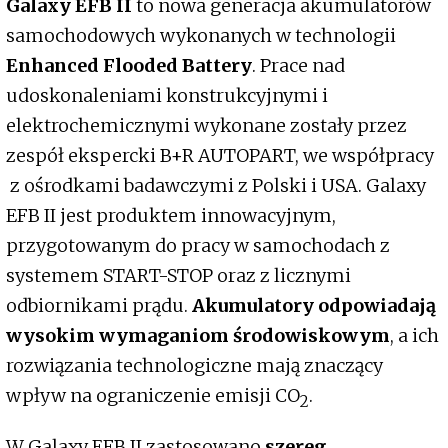
Galaxy EFB II
to nowa generacja akumulatorów
samochodowych wykonanych w technologii
Enhanced Flooded Battery
. Prace nad
udoskonaleniami konstrukcyjnymi i
elektrochemicznymi wykonane zostały przez
zespół ekspercki B+R AUTOPART, we współpracy
z ośrodkami badawczymi z Polski i USA. Galaxy
EFB II jest produktem innowacyjnym,
przygotowanym do pracy w samochodach z
systemem START-STOP oraz z licznymi
odbiornikami prądu.
Akumulatory odpowiadają
wysokim wymaganiom środowiskowym
, a ich
rozwiązania technologiczne mają znaczący
wpływ na ograniczenie emisji CO
.
2
W Galaxy EFB II zastosowano
szereg