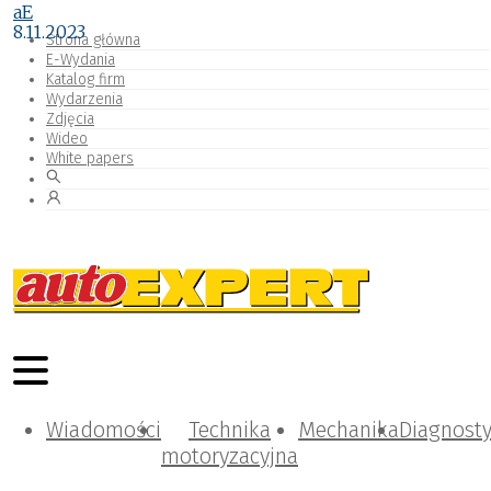
aE
8.11.2023
Strona główna
E-Wydania
Katalog firm
Wydarzenia
Zdjęcia
Wideo
White papers
Wiadomości
Technika
Mechanika
Diagnost
motoryzacyjna