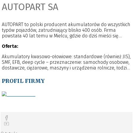
AUTOPART SA
AUTOPART to polski producent akumulatorów do wszystkich
typów pojazdów, zatrudniający blisko 400 osób. Firma
powstała 40 lat temu w Mielcu, gdzie do dziś mieści się
zakład produkcyjny. AUTOPART wykorzystuje najnowsze
Oferta:
technologie, osiągnięcia robotyki i automatyzacji. Rocznie
firma produkuje 2,5 mln akumulatorów, z czego aż 70%
Akumulatory kwasowo-ołowiowe: standardowe (również JIS),
trafia do 50 krajów na całym świecie. Marka AUTOPART
SMF, EFB, deep cycle – przeznaczenie: samochody osobowe,
obecna jest w całej Europie, Azji, na Bliskim Wschodzie i w
dostawcze, ciężarowe, maszyny i urządzenia rolnicze, łodzie
Afryce.
i kampery, pojazdy specjalistyczne.
PROFIL FIRMY