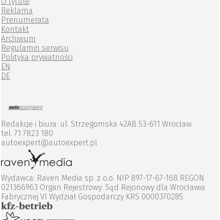
O tytule
Reklama
Prenumerata
Kontakt
Archiwum
Regulamin serwisu
Polityka prywatności
EN
DE
Redakcje i biura: ul. Strzegomska 42AB 53-611 Wrocław
tel. 71 7823 180
autoexpert@autoexpert.pl
Wydawca: Raven Media sp. z o.o. NIP 897-17-67-168 REGON
021366963 Organ Rejestrowy: Sąd Rejonowy dla Wrocławia
Fabrycznej VI Wydział Gospodarczy KRS 0000370285