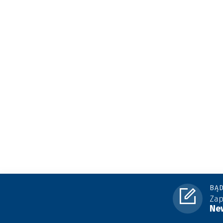
BĄD
Zap
New