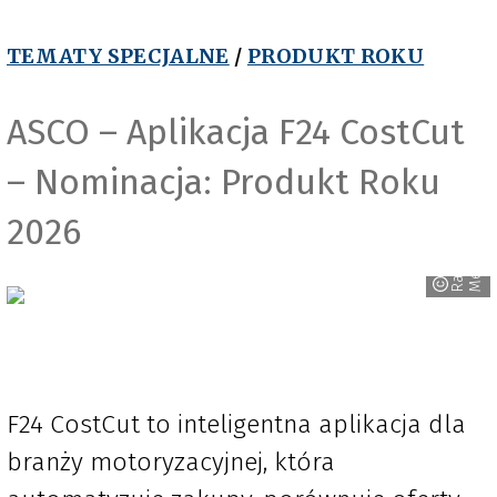
TEMATY SPECJALNE
/
PRODUKT ROKU
ASCO – Aplikacja F24 CostCut
– Nominacja: Produkt Roku
2026
R
a
v
e
n
M
e
d
i
a
F24 CostCut to inteligentna aplikacja dla
branży motoryzacyjnej, która