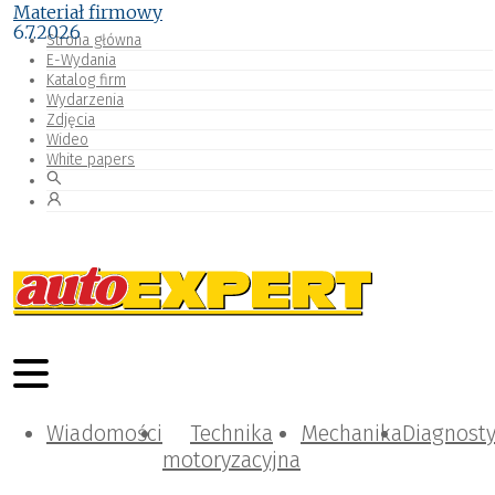
Materiał firmowy
6.7.2026
Strona główna
E-Wydania
Katalog firm
Wydarzenia
Zdjęcia
Wideo
White papers
Wiadomości
Technika
Mechanika
Diagnost
motoryzacyjna