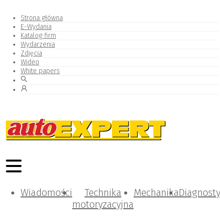
Strona główna
E-Wydania
Katalog firm
Wydarzenia
Zdjęcia
Wideo
White papers
Wiadomości
Technika
Mechanika
Diagnost
motoryzacyjna