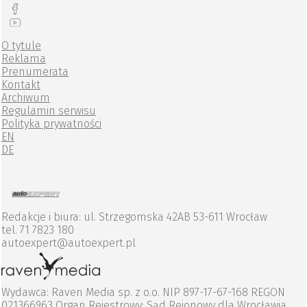
O tytule
Reklama
Prenumerata
Kontakt
Archiwum
Regulamin serwisu
Polityka prywatności
EN
DE
Redakcje i biura: ul. Strzegomska 42AB 53-611 Wrocław
tel. 71 7823 180
autoexpert@autoexpert.pl
Wydawca: Raven Media sp. z o.o. NIP 897-17-67-168 REGON
021366963 Organ Rejestrowy: Sąd Rejonowy dla Wrocławia