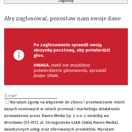
Zagłosuj
Aby zagłosować, pozostaw nam swoje dane
Po zagłosowaniu sprawdź swoją
skrzynkę pocztową, aby potwierdzić
głos.
UWAGA.
Jeżeli nie znajdziesz
potwierdzenia głosowania, sprawdź
folder SPAM.
Wyrażam zgodę na włączenie do zbioru i przetwarzanie moich
danych osobowych w celach promocji i marketingu działalności
prowadzonej przez Raven Media Sp. z o.o. z siedzibą we
Wrocławiu (53-611), ul. Strzegomska 42AB (dalej Raven Media),
świadczonych usług oraz oferowanych produktów. Wyrażam